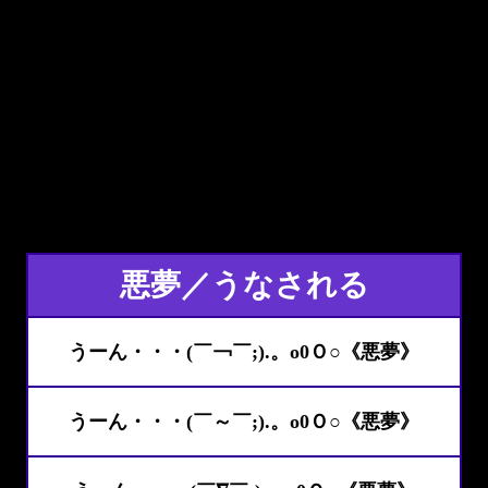
悪夢／うなされる
うーん・・・(￣￢￣;).。o0Ｏ○《悪夢》
うーん・・・(￣～￣;).。o0Ｏ○《悪夢》