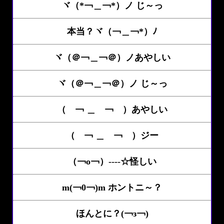
ヾ（*￢＿￢*）ノ じ～っ
本当？ヾ（￢＿￢*）ﾉ
ヾ（＠￢＿￢＠）ノあやしい
ヾ（＠￢＿￢＠）ノ じ～っ
（ ￢ ＿ ￢ ）あやしい
（ ￢ ＿ ￢ ）ジー
（￢o￢）----☆怪しい
m(￢0￢)m ホントニ～？
ほんとに？(￢з￢)