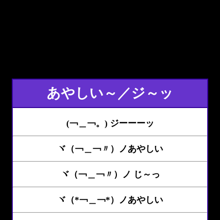
あやしい～／ジ～ッ
(￢＿￢。) ジーーーッ
ヾ（￢＿￢〃）ノあやしい
ヾ（￢＿￢〃）ノ じ～っ
ヾ（*￢＿￢*）ノあやしい