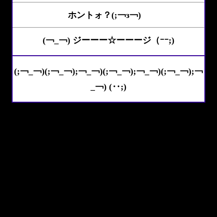
ホントォ？(;￢з￢)
(￢_￢) ジーーー☆ーーージ（ｰｰ;)
(;￢_￢)(;￢_￢);￢_￢)(;￢_￢);￢_￢)(;￢_￢);￢
_￢) (‥;)