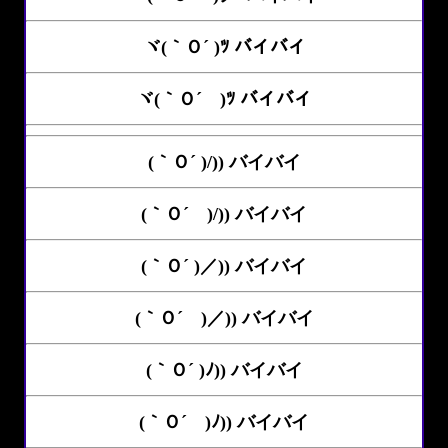
ヾ(｀Ｏ´ )ﾂ バイバイ
ヾ(｀Ｏ´ )ﾂ バイバイ
(｀Ｏ´ )/)) バイバイ
(｀Ｏ´ )/)) バイバイ
(｀Ｏ´ )／)) バイバイ
(｀Ｏ´ )／)) バイバイ
(｀Ｏ´ )ﾉ)) バイバイ
(｀Ｏ´ )ﾉ)) バイバイ