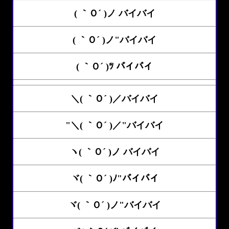
( ｀Ｏ´ )ノ バイバイ
( ｀Ｏ´ )ノ"バイバイ
( ｀Ｏ´ )ﾂ バイバイ
＼( ｀Ｏ´ )／バイバイ
"＼( ｀Ｏ´ )／"バイバイ
ヽ( ｀Ｏ´ )ノ バイバイ
ヾ( ｀Ｏ´ )ﾉ"バイバイ
ヾ( ｀Ｏ´ )ノ"バイバイ