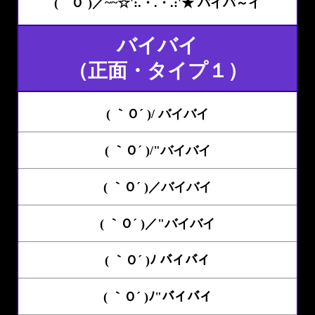
(｀Ｏ´)／~~☆':.・.・.:'★ バイバ～イ
バイバイ
（正面・タイプ１）
( ｀Ｏ´ )/ バイバイ
( ｀Ｏ´ )/"バイバイ
( ｀Ｏ´ )／バイバイ
( ｀Ｏ´ )／"バイバイ
( ｀Ｏ´ )ﾉ バイバイ
( ｀Ｏ´ )ﾉ"バイバイ