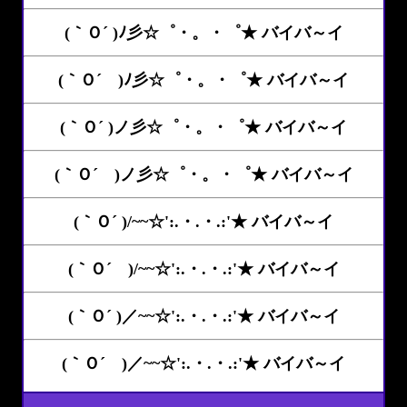
(｀Ｏ´ )ﾉ彡☆゜・。・゜★ バイバ～イ
(｀Ｏ´ )ﾉ彡☆゜・。・゜★ バイバ～イ
(｀Ｏ´ )ノ彡☆゜・。・゜★ バイバ～イ
(｀Ｏ´ )ノ彡☆゜・。・゜★ バイバ～イ
(｀Ｏ´ )/~~☆':.・.・.:'★ バイバ～イ
(｀Ｏ´ )/~~☆':.・.・.:'★ バイバ～イ
(｀Ｏ´ )／~~☆':.・.・.:'★ バイバ～イ
(｀Ｏ´ )／~~☆':.・.・.:'★ バイバ～イ