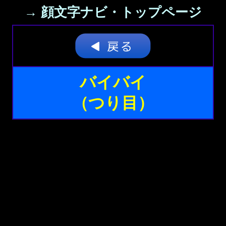
→ 顔文字ナビ・トップページ
バイバイ
（つり目）