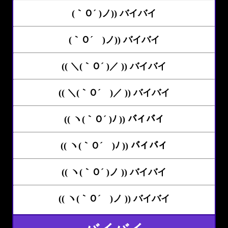
(｀Ｏ´ )ノ)) バイバイ
(｀Ｏ´ )ノ)) バイバイ
(( ＼(｀Ｏ´ )／ )) バイバイ
(( ＼(｀Ｏ´ )／ )) バイバイ
(( ヽ(｀Ｏ´ )ﾉ )) バイバイ
(( ヽ(｀Ｏ´ )ﾉ )) バイバイ
(( ヽ(｀Ｏ´ )ノ )) バイバイ
(( ヽ(｀Ｏ´ )ノ )) バイバイ