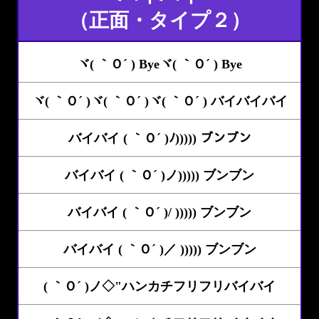
（正面・タイプ２）
ヾ( ｀Ｏ´ ) Byeヾ( ｀Ｏ´ ) Bye
ヾ( ｀Ｏ´ )ヾ( ｀Ｏ´ )ヾ( ｀Ｏ´ ) バイバイバイ
バイバイ ( ｀Ｏ´ )ﾉ))))) ブンブン
バイバイ ( ｀Ｏ´ )ノ))))) ブンブン
バイバイ ( ｀Ｏ´ )/ ))))) ブンブン
バイバイ ( ｀Ｏ´ )／ ))))) ブンブン
( ｀Ｏ´ )ノ◇"ハンカチフリフリバイバイ