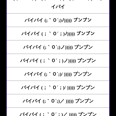
イバイ
バイバイ (;｀Ｏ´;)ﾉ))))) ブンブン
バイバイ (；｀Ｏ´；)ﾉ))))) ブンブン
バイバイ (;｀Ｏ´;)ノ))))) ブンブン
バイバイ (；｀Ｏ´；)ノ))))) ブンブン
バイバイ (;｀Ｏ´;)/ ))))) ブンブン
バイバイ (；｀Ｏ´；)/ ))))) ブンブン
バイバイ (;｀Ｏ´;)／ ))))) ブンブン
バイバイ (；｀Ｏ´；)／ ))))) ブンブン