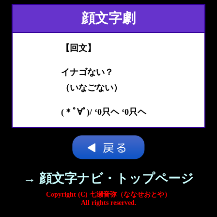
顔文字劇
【回文】
イナゴない？
（いなごない）
(＊ﾟ∀ﾟ)/ ‘0只ヘ ‘0只ヘ
→ 顔文字ナビ・トップページ
Copyright (C) 七瀬音弥（ななせおとや）
All rights reserved.