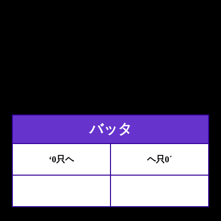
バッタ
‘0只ヘ
ヘ只0´