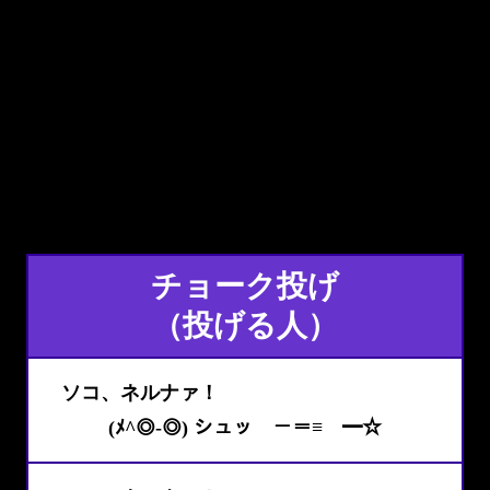
チョーク投げ
（投げる人）
ソコ、ネルナァ！
(ﾒ^◎-◎) シュッ －＝≡ ━☆