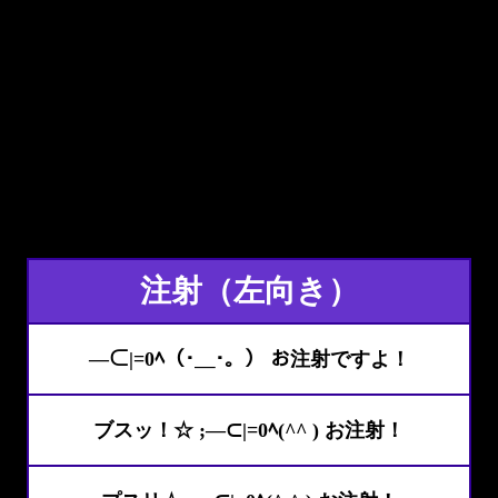
注射（左向き）
―⊂|=0ﾍ（･＿･。） お注射ですよ！
ブスッ！☆ ;―⊂|=0ﾍ(^^ ) お注射！