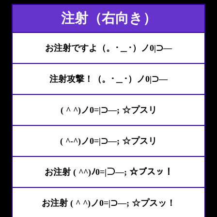
注射（右向き）
お注射ですよ（。･＿･）ノ0|⊃―
注射攻撃！（。･＿･）ノ0|⊃―
( ^ ^)ノ0=|⊃―; ☆プスリ
( ^-^)ノ0=|⊃―; ☆プスリ
お注射 ( ^^)ﾉ0=|⊃―; ☆プスッ！
お注射 ( ^ ^)ノ0=|⊃―; ☆プスッ！