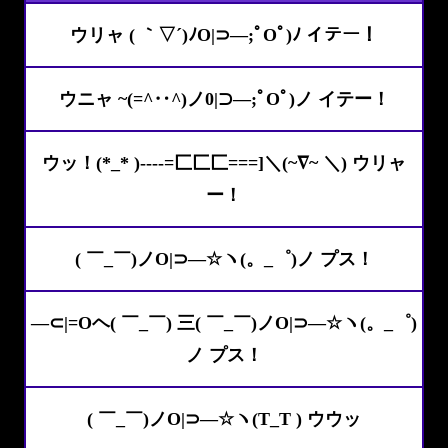
ウリャ ( ｀▽´)ﾉO|⊃―;ﾟOﾟ)ﾉ イテー！
ウニャ ~(=^‥^)ノ0|⊃―;ﾟOﾟ)ノ イテー！
ウッ！(*_* )----=匚匚匚===]＼(~∇~ ＼) ウリャ
ー！
( ￣_￣)ノO|⊃―☆ヽ(。_゜)ノ プス！
―⊂|=Oヘ( ￣_￣) 三( ￣_￣)ノO|⊃―☆ヽ(。_゜)
ノ プス！
( ￣_￣)ノO|⊃―☆ヽ(T_T ) ウウッ