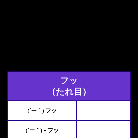
フッ
（たれ目）
(´ー｀) フッ
(´ー｀)┌ フッ