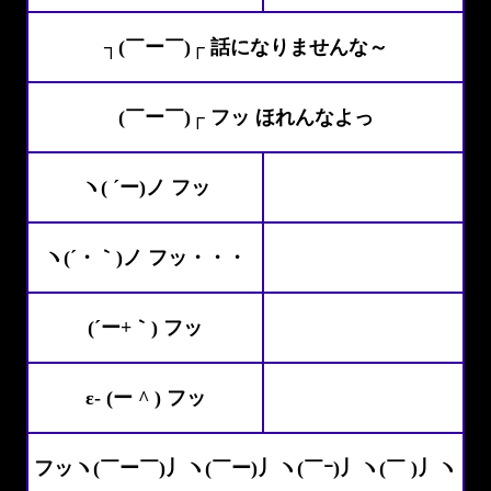
┐(￣ー￣)┌ 話になりませんな～
(￣ー￣)┌ フッ ほれんなよっ
ヽ( ´ー)ノ フッ
ヽ(´・｀)ノ フッ・・・
(´ー+｀) フッ
ε- (ー ^ ) フッ
フッヽ(￣ー￣)丿ヽ(￣ー)丿ヽ(￣ｰ)丿ヽ(￣ )丿ヽ