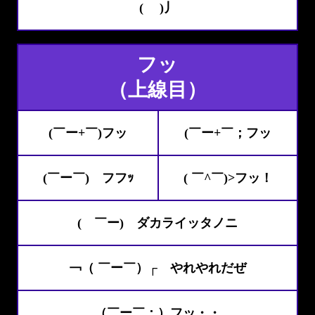
( )丿
フッ
（上線目）
(￣ー+￣)フッ
(￣ー+￣；フッ
(￣ー￣)ゞフフｯ
( ￣^￣)>フッ！
( ￣ー) ダカライッタノニ
￢（ ￣ー￣）┌ やれやれだぜ
（￣ー￣；）フッ・・