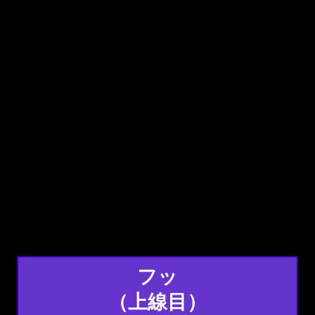
フッ
（上線目）