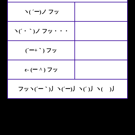
ヽ( ´ー)ノ フッ
ヽ(´・｀)ノ フッ・・・
(´ー+｀) フッ
ε- (ー ^ ) フッ
フッヽ(´ー｀)丿ヽ(´ー)丿ヽ(´ )丿ヽ( )丿