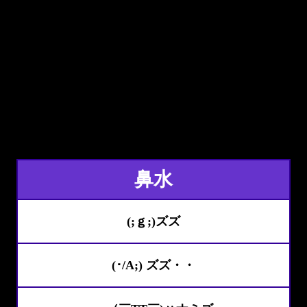
鼻水
(;ｇ;)ズズ
(･/A;) ズズ・・