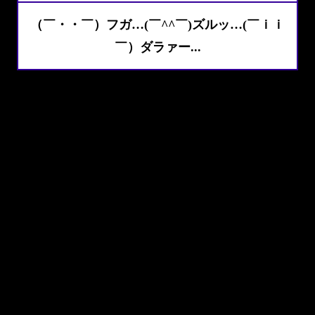
（￣・・￣）フガ…(￣^^￣)ズルッ…(￣ｉｉ
￣）ダラァー...