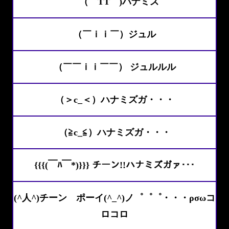
（￣TT￣)ハナミズ
（￣ｉｉ￣）ジュル
（￣￣ｉｉ￣￣） ジュルルル
（＞c_＜）ハナミズガ・・・
（≧c_≦）ハナミズガ・・・
{{{(￣ﾊ￣*)}}} チーン!!ハナミズガァ･･･
(^人^)チーン ポーイ(^_^)ノ゜゜゜・・・ρσωコ
ロコロ