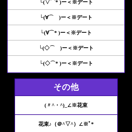
└(▽⌒* )ー＜※デート
└(∀⌒ )ー＜※デート
└(∀⌒* )ー＜※デート
└(◇⌒ )ー＜※デート
└(◇⌒* )ー＜※デート
その他
(〃^・^)_∠※花束
花束♪（＠^▽^）∠※ﾟ*