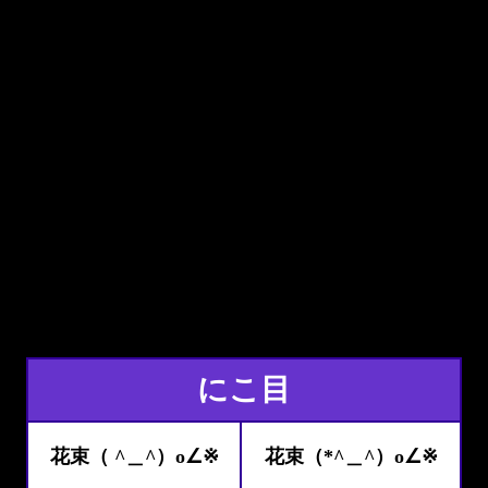
にこ目
花束（ ^＿^）o∠※
花束（*^＿^）o∠※