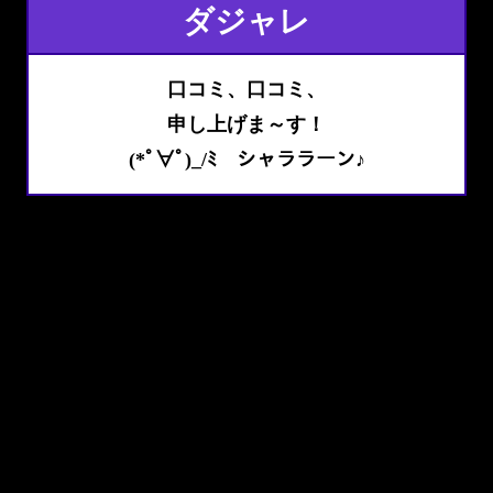
ダジャレ
口コミ、口コミ、
申し上げま～す！
(*ﾟ∀ﾟ)_/ﾐ シャララーン♪