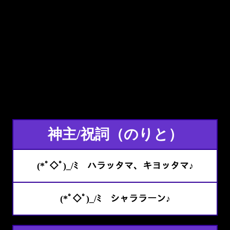
神主/祝詞（のりと）
(*ﾟ◇ﾟ)_/ﾐ ハラッタマ、キヨッタマ♪
(*ﾟ◇ﾟ)_/ﾐ シャララーン♪