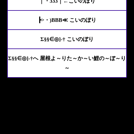
｜・333｜←こいのぼり
┣>・)BBB≪ こいのぼり
Σ§§∈◎]-† こいのぼり
Σ§§∈◎]-†へ 屋根よ～りた～か～い鯉の～ぼ～り
～