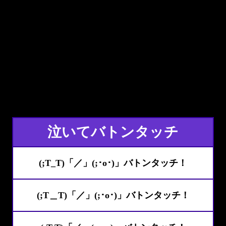
泣いてバトンタッチ
(;T_T)「／」(;･o･)」バトンタッチ！
(;T＿T)「／」(;･o･)」バトンタッチ！