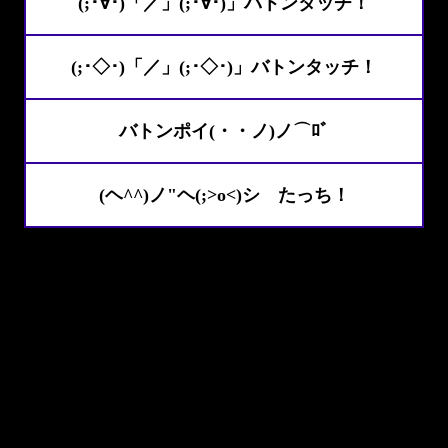
(;･∀･)「／」(;･∀･)」バトンタッチ！
(;･◇･)「／」(;･◇･)」バトンタッチ！
バトンポイ(・・ノ)ノ⌒ﾛﾞ
(ヘ^^)ノ"ヘ(;>o<)シ たっち！