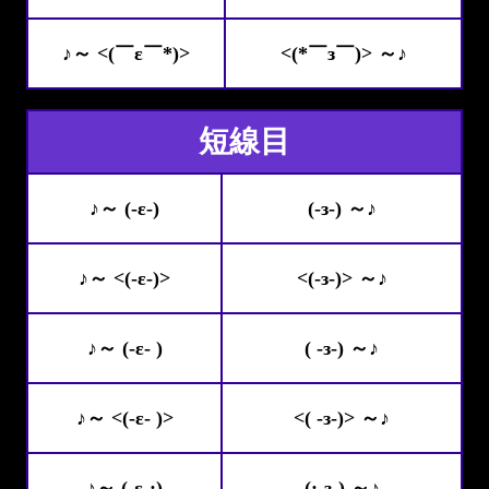
♪～ <(￣ε￣*)>
<(*￣з￣)> ～♪
短線目
♪～ (-ε-)
(-з-) ～♪
♪～ <(-ε-)>
<(-з-)> ～♪
♪～ (-ε- )
( -з-) ～♪
♪～ <(-ε- )>
<( -з-)> ～♪
♪～ (-ε-;)
(;-з-) ～♪