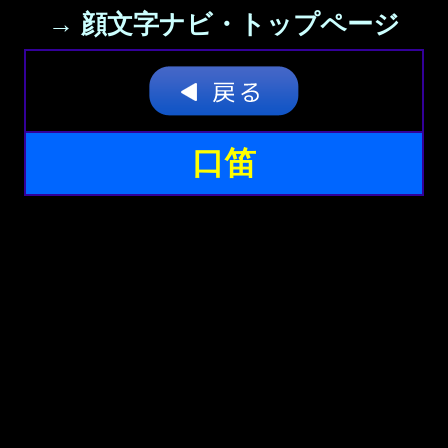
→ 顔文字ナビ・トップページ
口笛