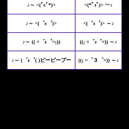
♪～ <(ﾟεﾟ*)>
<(*ﾟзﾟ)> ～♪
♪～ <(゜ε゜)>
<(゜з゜)> ～♪
♪～ (( =゜ε゜=;))
((; =゜з゜=)) ～♪
♪～ (゜ε゜( )ピーピープー
((; =゜３゜=)) ～♪