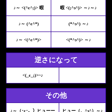
♪～ <(^ε^;)> 暇
暇 <(;^з^)> ～♪～♪
♪～ (^ε^*)
(*^з^) ～♪
♪～ <(^ε^*)>
<(*^з^)> ～♪
逆さになって
<(_ε_;)>~♪
その他
♪～（･ε･。）ヒューー
ヒュー（。^з^）～♪