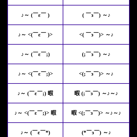
♪～ (￣ε￣ )
( ￣з￣) ～♪
♪～ <(￣ε￣ )>
<( ￣з￣)> ～♪
♪～ (￣ε￣;)
(;￣з￣) ～♪
♪～ <(￣ε￣;)>
<(;￣з￣)> ～♪
♪～ (￣ε￣;) 暇
暇 (;￣з￣) ～♪～♪
♪～ <(￣ε￣;)> 暇
暇 <(;￣з￣)> ～♪～♪
♪～ (￣ε￣*)
(*￣з￣) ～♪