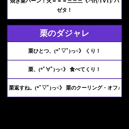
焼き栗パーン！火＝＝＝三三三《>☆(/T∇T)/ ハ
ゼタ！
栗のダジャレ
栗ひとつ、(*ﾟ▽ﾟ)っ<》 くり！
栗、(*ﾟ∀ﾟ)っ<》 食べてくり！
栗返すね。(*ﾟ▽ﾟ)っ<》 栗のクーリング・オフ♪