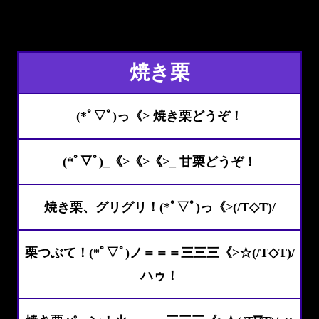
焼き栗
(*ﾟ▽ﾟ)っ《> 焼き栗どうぞ！
(*ﾟ▽ﾟ)_《>《>《>_ 甘栗どうぞ！
焼き栗、グリグリ！(*ﾟ▽ﾟ)っ《>(/T◇T)/
栗つぶて！(*ﾟ▽ﾟ)ノ＝＝＝三三三《>☆(/T◇T)/
ハゥ！