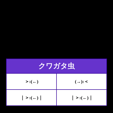
クワガタ虫
＞:(←)
(→):＜
｜＞:(←)｜
｜＞:(←)｜