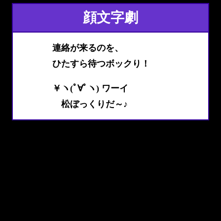
顔文字劇
連絡が来るのを、
ひたすら待つボックり！
￥ヽ(ﾟ∀ﾟヽ) ワーイ
松ぼっくりだ～♪