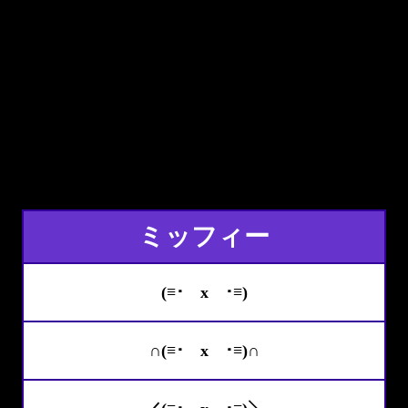
ミッフィー
(≡･ x ･≡)
∩(≡･ x ･≡)∩