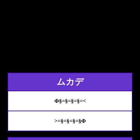
ムカデ
Φ§=§=§=§=<
>=§=§=§=§Φ