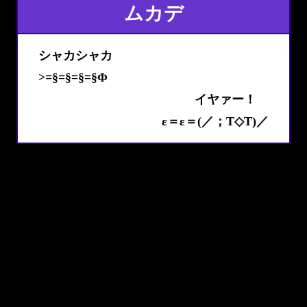
ムカデ
シャカシャカ
>=§=§=§=§Φ
イヤァー！
ε＝ε＝(／；T◇T)／