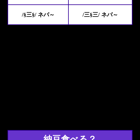
/§三§/ ネバ～
/三§三/ ネバ～
納豆食べる？