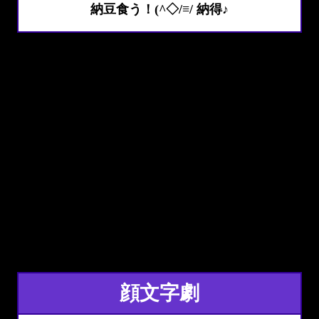
納豆食う！(^◇/≡/ 納得♪
顔文字劇