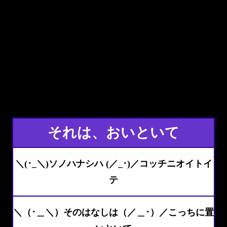
それは、おいといて
＼(･_＼)ソノハナシハ (／_･)／コッチニオイトイ
テ
＼（･＿＼）そのはなしは（／＿･）／こっちに置