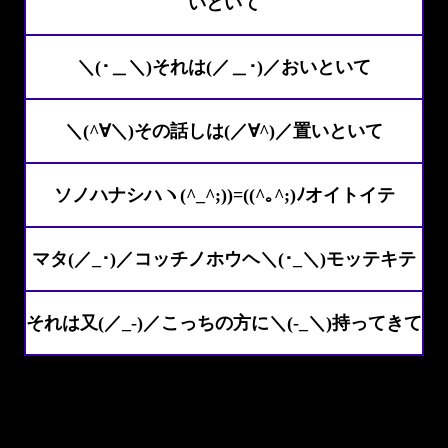
いといて
＼(･＿＼)それは(／＿･)／おいといて
＼(^∀＼)その話しは(／∀^)／置いといて
ソノハナシハヽ(^_^;))=((^｡^;)ﾉオイトイテ
マタ(／_･)／コッチノホウヘ＼(･_＼)モッテキテ
それは又(／_-)／こっちの方に＼(-_＼)持ってきて