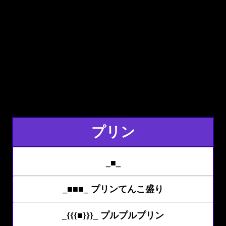
プリン
_■_
_■■■_ プリンてんこ盛り
_{{{■}}}_ プルプルプリン