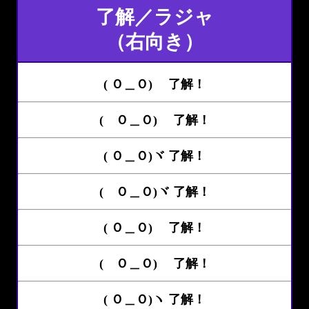
了解／ラジャ
（右向き）
( Ｏ＿Ｏ)ゞ 了解！
( Ｏ＿Ｏ)ゞ 了解！
( Ｏ＿Ｏ)ヾ 了解！
( Ｏ＿Ｏ)ヾ 了解！
( Ｏ＿Ｏ)ゝ 了解！
( Ｏ＿Ｏ)ゝ 了解！
( Ｏ＿Ｏ)ヽ 了解！