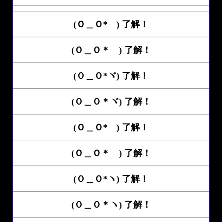
(Ｏ＿Ｏ*ゞ) 了解！
(Ｏ＿Ｏ＊ゞ) 了解！
(Ｏ＿Ｏ*ヾ) 了解！
(Ｏ＿Ｏ＊ヾ) 了解！
(Ｏ＿Ｏ*ゝ) 了解！
(Ｏ＿Ｏ＊ゝ) 了解！
(Ｏ＿Ｏ*ヽ) 了解！
(Ｏ＿Ｏ＊ヽ) 了解！