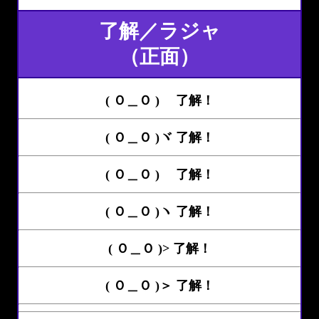
了解／ラジャ
（正面）
( Ｏ＿Ｏ )ゞ 了解！
( Ｏ＿Ｏ )ヾ 了解！
( Ｏ＿Ｏ )ゝ 了解！
( Ｏ＿Ｏ )ヽ 了解！
( Ｏ＿Ｏ )> 了解！
( Ｏ＿Ｏ )＞ 了解！