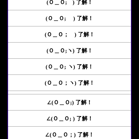
(Ｏ＿Ｏ;ゝ) 了解！
(Ｏ＿Ｏ; ゝ) 了解！
(Ｏ＿Ｏ；ゝ) 了解！
(Ｏ＿Ｏ;ヽ) 了解！
(Ｏ＿Ｏ; ヽ) 了解！
(Ｏ＿Ｏ；ヽ) 了解！
∠(Ｏ＿Ｏ;) 了解！
∠(Ｏ＿Ｏ; ) 了解！
∠(Ｏ＿Ｏ；) 了解！