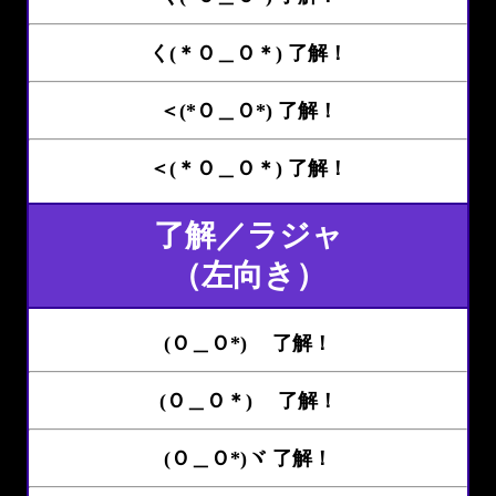
く(＊Ｏ＿Ｏ＊) 了解！
＜(*Ｏ＿Ｏ*) 了解！
＜(＊Ｏ＿Ｏ＊) 了解！
了解／ラジャ
（左向き）
(Ｏ＿Ｏ*)ゞ 了解！
(Ｏ＿Ｏ＊)ゞ 了解！
(Ｏ＿Ｏ*)ヾ 了解！