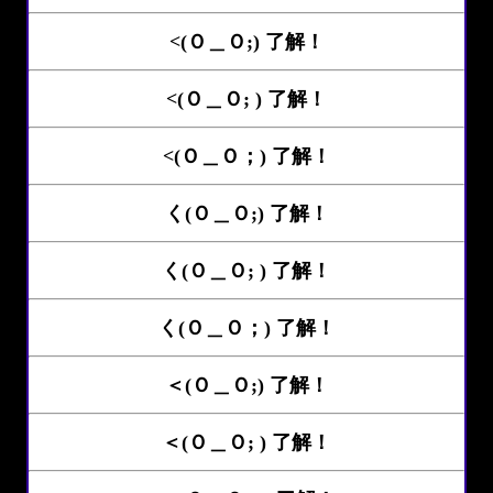
<(Ｏ＿Ｏ;) 了解！
<(Ｏ＿Ｏ; ) 了解！
<(Ｏ＿Ｏ；) 了解！
く(Ｏ＿Ｏ;) 了解！
く(Ｏ＿Ｏ; ) 了解！
く(Ｏ＿Ｏ；) 了解！
＜(Ｏ＿Ｏ;) 了解！
＜(Ｏ＿Ｏ; ) 了解！