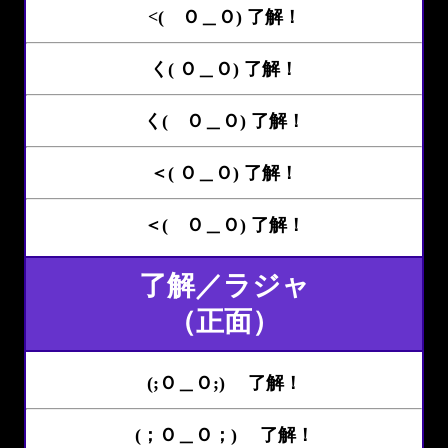
<( Ｏ＿Ｏ) 了解！
く( Ｏ＿Ｏ) 了解！
く( Ｏ＿Ｏ) 了解！
＜( Ｏ＿Ｏ) 了解！
＜( Ｏ＿Ｏ) 了解！
了解／ラジャ
（正面）
(;Ｏ＿Ｏ;)ゞ 了解！
(；Ｏ＿Ｏ；)ゞ 了解！