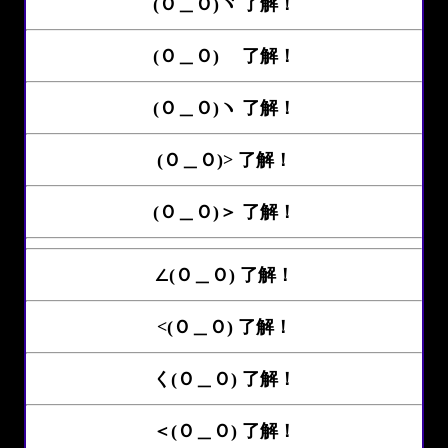
(Ｏ＿Ｏ)ヾ 了解！
(Ｏ＿Ｏ)ゝ 了解！
(Ｏ＿Ｏ)ヽ 了解！
(Ｏ＿Ｏ)> 了解！
(Ｏ＿Ｏ)＞ 了解！
∠(Ｏ＿Ｏ) 了解！
<(Ｏ＿Ｏ) 了解！
く(Ｏ＿Ｏ) 了解！
＜(Ｏ＿Ｏ) 了解！