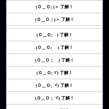
(Ｏ＿Ｏ; )＞ 了解！
(Ｏ＿Ｏ；)＞ 了解！
(Ｏ＿Ｏ;ゞ) 了解！
(Ｏ＿Ｏ; ゞ) 了解！
(Ｏ＿Ｏ；ゞ) 了解！
(Ｏ＿Ｏ;ヾ) 了解！
(Ｏ＿Ｏ; ヾ) 了解！
(Ｏ＿Ｏ；ヾ) 了解！