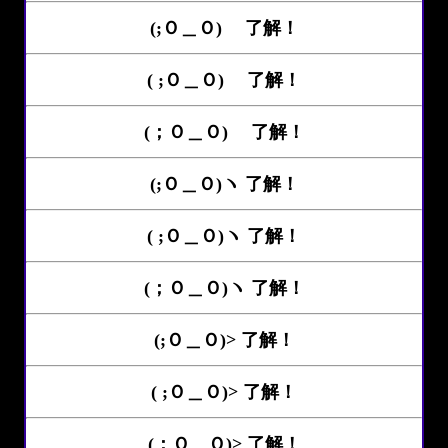
(;Ｏ＿Ｏ)ゝ 了解！
( ;Ｏ＿Ｏ)ゝ 了解！
(；Ｏ＿Ｏ)ゝ 了解！
(;Ｏ＿Ｏ)ヽ 了解！
( ;Ｏ＿Ｏ)ヽ 了解！
(；Ｏ＿Ｏ)ヽ 了解！
(;Ｏ＿Ｏ)> 了解！
( ;Ｏ＿Ｏ)> 了解！
(；Ｏ＿Ｏ)> 了解！