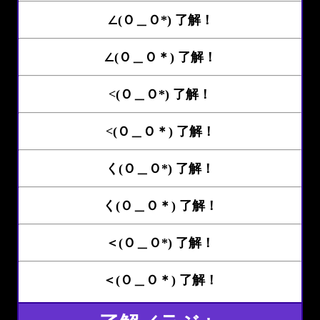
∠(Ｏ＿Ｏ*) 了解！
∠(Ｏ＿Ｏ＊) 了解！
<(Ｏ＿Ｏ*) 了解！
<(Ｏ＿Ｏ＊) 了解！
く(Ｏ＿Ｏ*) 了解！
く(Ｏ＿Ｏ＊) 了解！
＜(Ｏ＿Ｏ*) 了解！
＜(Ｏ＿Ｏ＊) 了解！