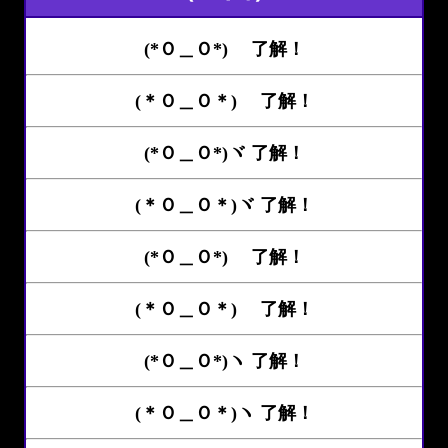
(*Ｏ＿Ｏ*)ゞ 了解！
(＊Ｏ＿Ｏ＊)ゞ 了解！
(*Ｏ＿Ｏ*)ヾ 了解！
(＊Ｏ＿Ｏ＊)ヾ 了解！
(*Ｏ＿Ｏ*)ゝ 了解！
(＊Ｏ＿Ｏ＊)ゝ 了解！
(*Ｏ＿Ｏ*)ヽ 了解！
(＊Ｏ＿Ｏ＊)ヽ 了解！