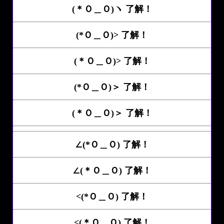
(＊Ｏ＿Ｏ)ヽ 了解！
(*Ｏ＿Ｏ)> 了解！
(＊Ｏ＿Ｏ)> 了解！
(*Ｏ＿Ｏ)＞ 了解！
(＊Ｏ＿Ｏ)＞ 了解！
∠(*Ｏ＿Ｏ) 了解！
∠(＊Ｏ＿Ｏ) 了解！
<(*Ｏ＿Ｏ) 了解！
<(＊Ｏ＿Ｏ) 了解！