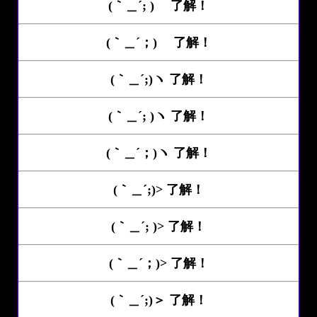
(｀＿´; )ゝ 了解！
(｀＿´；)ゝ 了解！
(｀＿´;)ヽ 了解！
(｀＿´; )ヽ 了解！
(｀＿´；)ヽ 了解！
(｀＿´;)> 了解！
(｀＿´; )> 了解！
(｀＿´；)> 了解！
(｀＿´;)＞ 了解！