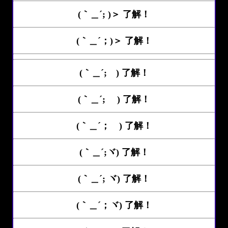
(｀＿´; )＞ 了解！
(｀＿´；)＞ 了解！
(｀＿´;ゞ) 了解！
(｀＿´; ゞ) 了解！
(｀＿´；ゞ) 了解！
(｀＿´;ヾ) 了解！
(｀＿´; ヾ) 了解！
(｀＿´；ヾ) 了解！