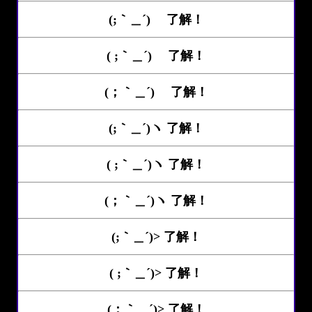
(;｀＿´)ゝ 了解！
( ;｀＿´)ゝ 了解！
(；｀＿´)ゝ 了解！
(;｀＿´)ヽ 了解！
( ;｀＿´)ヽ 了解！
(；｀＿´)ヽ 了解！
(;｀＿´)> 了解！
( ;｀＿´)> 了解！
(；｀＿´)> 了解！