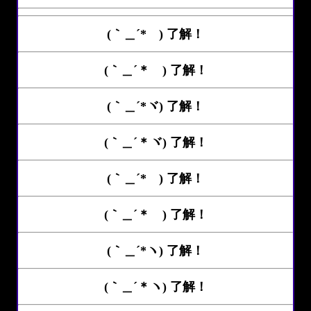
(｀＿´*ゞ) 了解！
(｀＿´＊ゞ) 了解！
(｀＿´*ヾ) 了解！
(｀＿´＊ヾ) 了解！
(｀＿´*ゝ) 了解！
(｀＿´＊ゝ) 了解！
(｀＿´*ヽ) 了解！
(｀＿´＊ヽ) 了解！