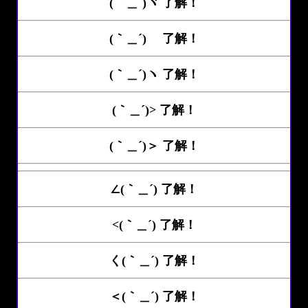
(｀＿´)ヾ 了解！
(｀＿´)ゝ 了解！
(｀＿´)ヽ 了解！
(｀＿´)> 了解！
(｀＿´)＞ 了解！
∠(｀＿´) 了解！
<(｀＿´) 了解！
く(｀＿´) 了解！
＜(｀＿´) 了解！