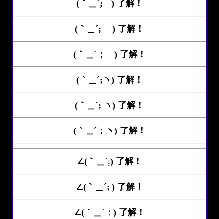
(｀＿´;ゝ) 了解！
(｀＿´; ゝ) 了解！
(｀＿´；ゝ) 了解！
(｀＿´;ヽ) 了解！
(｀＿´; ヽ) 了解！
(｀＿´；ヽ) 了解！
∠(｀＿´;) 了解！
∠(｀＿´; ) 了解！
∠(｀＿´；) 了解！