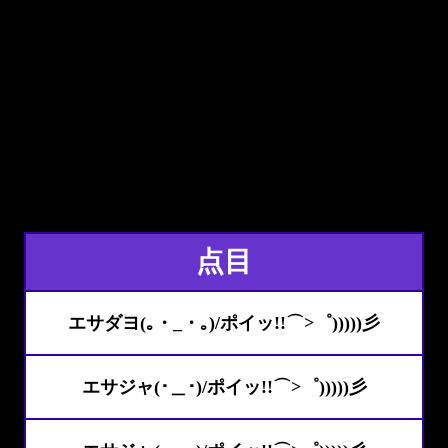
点目
エサダヨ(｡・_・｡)/ポイッ!!⌒>゜)))))彡
エサジャ(･＿･)/ポイッ!!⌒>゜)))))彡