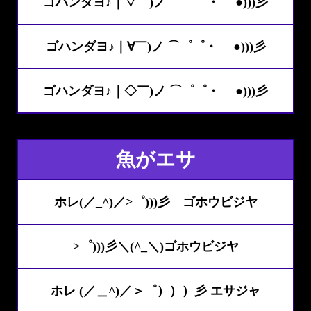
ゴハンダヨ♪｜▽￣)ノ ⌒゜゜・ ゞ●)))彡
ゴハンダヨ♪｜∀￣)ノ ⌒゜゜・ ゞ●)))彡
ゴハンダヨ♪｜◇￣)ノ ⌒゜゜・ ゞ●)))彡
魚がエサ
ホレ(／_^)／>゜)))彡 ゴホウビジヤ
>゜)))彡＼(^_＼)ゴホウビジヤ
ホレ (／＿^)／＞゜）））彡 エサジャ