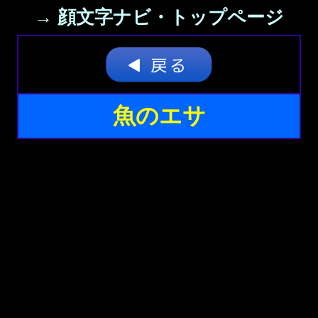
→ 顔文字ナビ・トップページ
魚のエサ