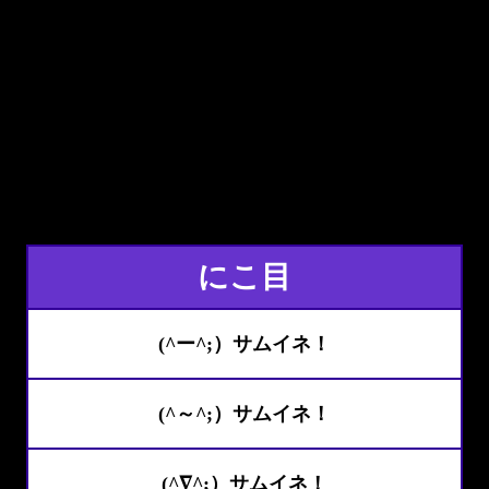
にこ目
(^ー^;）サムイネ！
(^～^;）サムイネ！
(^∇^;）サムイネ！