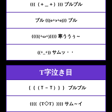
{{{（＋＿＋）}}} ブルブル
ブル {{(o+э+o)}} ブル
{{{{(+ω+)}}}} 寒ううぅ～
((+_+)) サムッ・・
T字泣き目
｛｛（Ｔ－Ｔ）｝｝ ブルブル
{{{{（T◇T）}}}} サム～イ