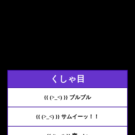
くしゃ目
{{ (>_<) }} ブルブル
{{ (>_<) }} サムイーッ！！