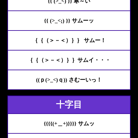
{{ (>_<) }} 寒～い
{{ (>_<;) }} サムーッ
｛｛（＞－＜）｝｝ サムー！
｛｛（＞－＜）｝｝サムイ・・・
((ｐ(>_<)ｑ)) さむーいっ！
十字目
{{{{(+＿+)}}}} サムッ