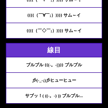
{{{{（￣∀￣;）}}}} サム～イ
{{{{（￣◇￣;）}}}} サム～イ
線目
ブルブル {{(‐。‐||)}} ブルブル
彡(-_-;)彡ヒューヒュー
サブッ！( ((-。-) )) ブルブル...