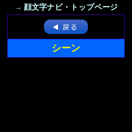
→ 顔文字ナビ・トップページ
シーン