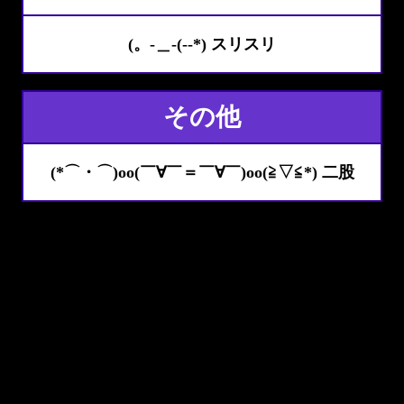
(。-＿-(--*) スリスリ
その他
(*⌒・⌒)oo(￣∀￣＝￣∀￣)oo(≧▽≦*) 二股