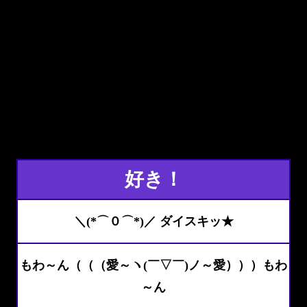
好き！
＼(*⌒０⌒*)／ ダイスキッ★
もわ～ん（（（愛～ヽ(￣▽￣)ノ～愛）））もわ
～ん