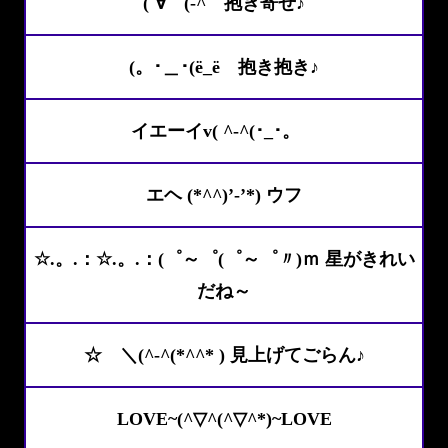
(´∀｀(-^ゝ抱き寄せ♪
(。･＿･(ё_ёゝ抱き抱き♪
イエーイv( ^-^(･_･。ゝ
エヘ (*^^)’-’*) ウフ
☆.。.：☆.。.：(゜～゜(゜～゜〃)ｍ 星がきれい
だね～
☆ ＼(^-^(*^^* ) 見上げてごらん♪
LOVE~(^▽^(^▽^*)~LOVE