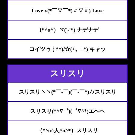
Love v(*￣▽￣*)〃▽〃) Love
（*^o^）ヾ('-'*) ナデナデ
コイツゥ ( *^)/☆(+。+*) キャッ
スリスリ
スリスリヽヽ(*￣-￣)(￣-￣*)ﾉﾉスリスリ
スリスリ(*^∇゜)(゜∇^*)エヘヘ
（*^o^人^o^*）スリスリ