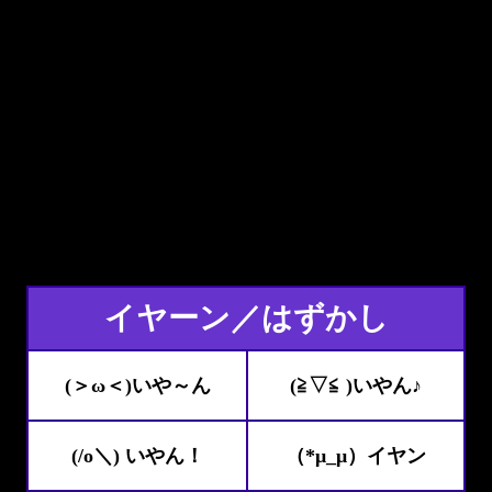
イヤーン／はずかし
(＞ω＜)いや～ん
(≧▽≦ )いやん♪
(/o＼) いやん！
（*μ_μ）イヤン