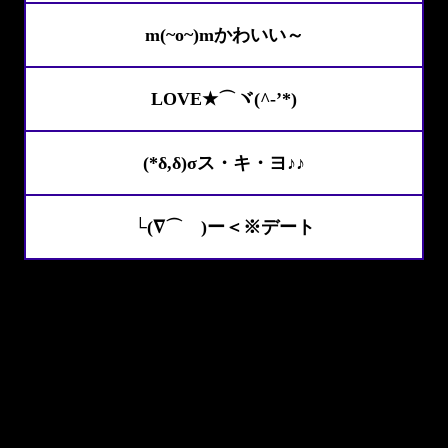
m(~o~)mかわいい～
LOVE★⌒ヾ(^-’*)
(*δ,δ)σス・キ・ヨ♪♪
└(∇⌒ )ー＜※デート