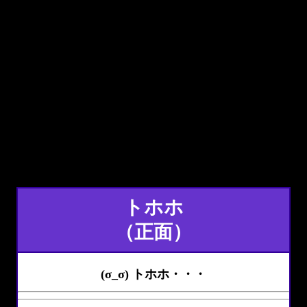
トホホ
（正面）
(σ_σ) トホホ・・・