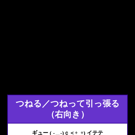
つねる／つねって引っ張る
（右向き）
ギュー ( -＿-)ｃ＜+_+) イテテ