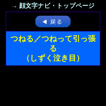
→ 顔文字ナビ・トップページ
つねる／つねって引っ張
る
（しずく泣き目）