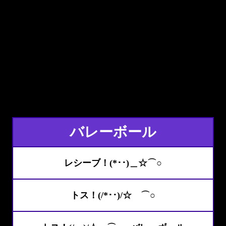
バレーボール
レシーブ！(*･･)＿☆⌒○
トス！(/*･･)/☆ ⌒○