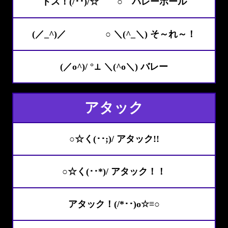
トス！(/･･)/☆ ⌒○ バレーボール
(／_^)／ ○ ＼(^_＼) そ～れ～！
(／o^)/ °⊥ ＼(^o＼) バレー
アタック
○☆く(･･;)/ アタック!!
○☆く(･･*)/ アタック！！
アタック！(/*･･)o☆≡○