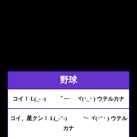
野球
コイ！ L(_- -) ゜ ~~ ヾ(･_･ ) ウテルカナ
コイ、星クン！ L(_-"-) °~ ヾ(･"･ ) ウテル
カナ