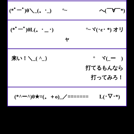
(*ﾟーﾟ)θ＼_(。･_) °~ へ(￣∀￣*)
(*ﾟーﾟ)θL(。･＿･) °~ヾ(･ε･ *) オリ
ャ
来い！＼_( ^_） ° ヾ(_ー )
打てるもんなら
打ってみろ！
(*^ー^)θ★≡(。＋o)_／≡≡===== L(･▽･*)