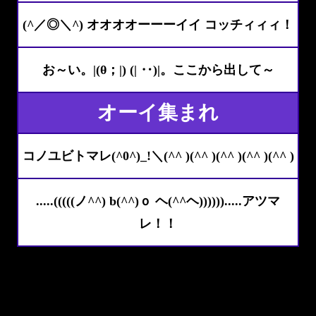
(^／◎＼^) オオオオーーーイイ コッチィィィ！
お～い。|(θ；|) (| ‥)|。ここから出して～
オーイ集まれ
コノユビトマレ(^0^)_!＼(^^ )(^^ )(^^ )(^^ )(^^ )
.....(((((ノ^^) b(^^)ｏ ヘ(^^ヘ)))))).....アツマ
レ！！