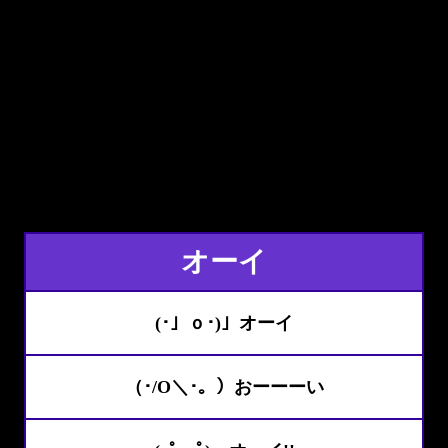
オーイ
(･」ｏ･)」オーイ
（･/O＼･。）おーーーい