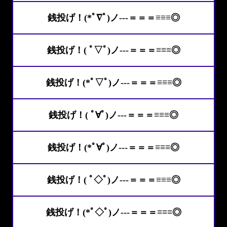
銭投げ！(*ﾟ∇ﾟ)ノ---＝＝＝≡≡≡◎
銭投げ！( ﾟ▽ﾟ)ノ---＝＝＝≡≡≡◎
銭投げ！(*ﾟ▽ﾟ)ノ---＝＝＝≡≡≡◎
銭投げ！( ﾟ∀ﾟ)ノ---＝＝＝≡≡≡◎
銭投げ！(*ﾟ∀ﾟ)ノ---＝＝＝≡≡≡◎
銭投げ！( ﾟ◇ﾟ)ノ---＝＝＝≡≡≡◎
銭投げ！(*ﾟ◇ﾟ)ノ---＝＝＝≡≡≡◎