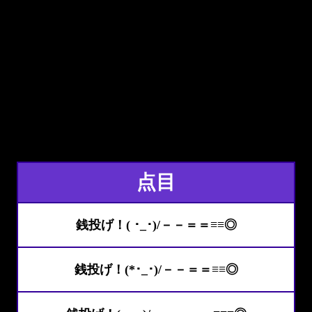
点目
銭投げ！( ･_･)/－－＝＝≡≡◎
銭投げ！(*･_･)/－－＝＝≡≡◎