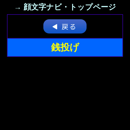
→ 顔文字ナビ・トップページ
銭投げ