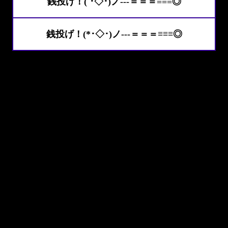
銭投げ！( ･◇･)ノ---＝＝＝≡≡≡◎
銭投げ！(*･◇･)ノ---＝＝＝≡≡≡◎