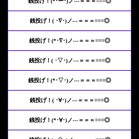
銭投げ！(*･ー･)ノ---＝＝＝≡≡≡◎
銭投げ！( ･∇･)ノ---＝＝＝≡≡≡◎
銭投げ！(*･∇･)ノ---＝＝＝≡≡≡◎
銭投げ！( ･▽･)ノ---＝＝＝≡≡≡◎
銭投げ！(*･▽･)ノ---＝＝＝≡≡≡◎
銭投げ！( ･∀･)ノ---＝＝＝≡≡≡◎
銭投げ！(*･∀･)ノ---＝＝＝≡≡≡◎