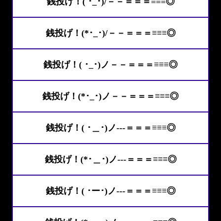
銭投げ！( ･_･)/－－＝＝＝≡≡≡◎
銭投げ！(*･_･)/－－＝＝＝≡≡≡◎
銭投げ！( ･_･)ノ－－＝＝＝≡≡≡◎
銭投げ！(*･_･)ノ－－＝＝＝≡≡≡◎
銭投げ！( ･＿･)ノ---＝＝＝≡≡≡◎
銭投げ！(*･＿･)ノ---＝＝＝≡≡≡◎
銭投げ！( ･ー･)ノ---＝＝＝≡≡≡◎