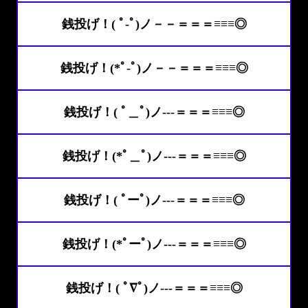
銭投げ！( ﾟ-ﾟ)ノ－－＝＝＝≡≡≡◎
銭投げ！(*ﾟ-ﾟ)ノ－－＝＝＝≡≡≡◎
銭投げ！( ﾟ＿ﾟ)ノ---＝＝＝≡≡≡◎
銭投げ！(*ﾟ＿ﾟ)ノ---＝＝＝≡≡≡◎
銭投げ！( ﾟーﾟ)ノ---＝＝＝≡≡≡◎
銭投げ！(*ﾟーﾟ)ノ---＝＝＝≡≡≡◎
銭投げ！( ﾟ∇ﾟ)ノ---＝＝＝≡≡≡◎