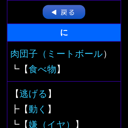
に
肉団子（ミートボール
）
┗【
食べ物
】
【
逃げる
】
┣【
動く
】
┗【
嫌（イヤ）
】