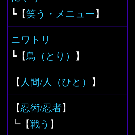
┗【
笑う・メニュー
】
ニワトリ
┗【
鳥（とり）
】
【
人間/人（ひと）
】
【
忍術/忍者
】
┗【
戦う
】