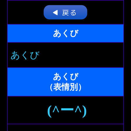
あくび
あくび
あくび
（表情別）
(^ー^)