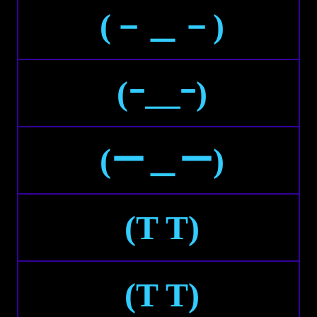
(－＿－)
(ｰ＿ｰ)
(ー＿ー)
(T T)
(Τ Τ)