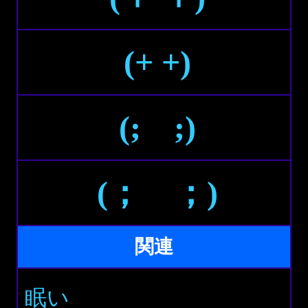
(+ +)
(; ;)
(； ；)
関連
眠い