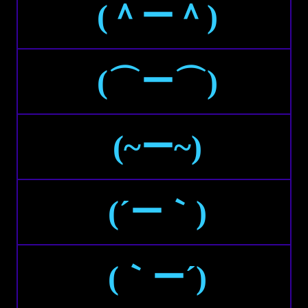
(＾ー＾)
(⌒ー⌒)
(~ー~)
(´ー｀)
(｀ー´)