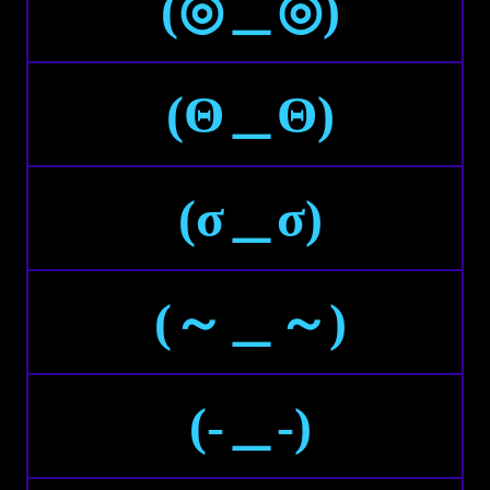
(◎＿◎)
(Θ＿Θ)
(σ＿σ)
(～＿～)
(-＿-)