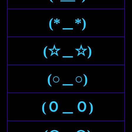
(*＿*)
(☆＿☆)
(○＿○)
(Ｏ＿Ｏ)