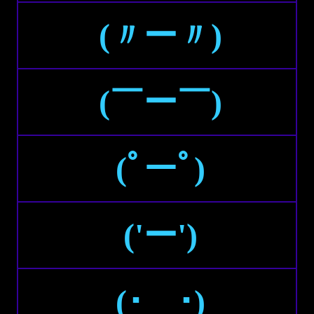
(〃ー〃)
(￣ー￣)
(ﾟーﾟ)
('ー')
(･＿･)