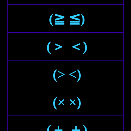
(≧ ≦)
(＞ ＜)
(> <)
(× ×)
(＋ ＋)