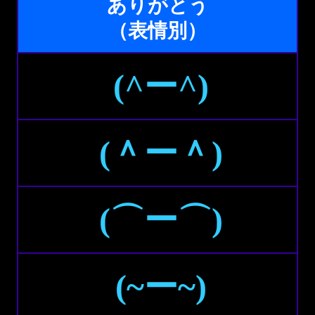
ありがとう
（表情別）
(^ー^)
(＾ー＾)
(⌒ー⌒)
(~ー~)