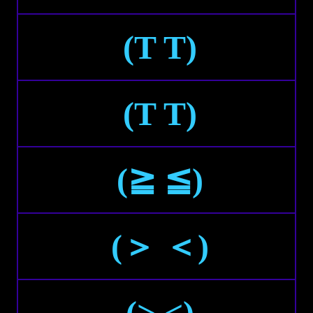
(T T)
(Τ Τ)
(≧ ≦)
(＞ ＜)
(> <)