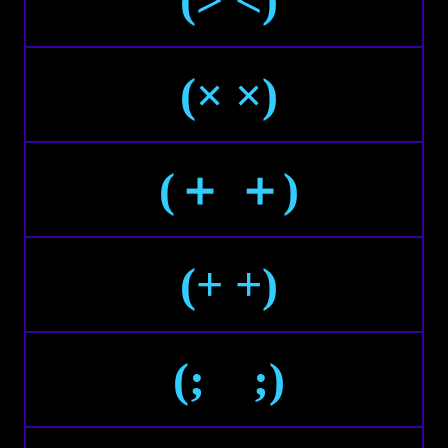
(× ×)
(＋ ＋)
(+ +)
(; ;)