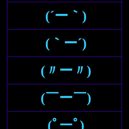
(´ー｀)
(｀ー´)
(〃ー〃)
(￣ー￣)
(ﾟーﾟ)