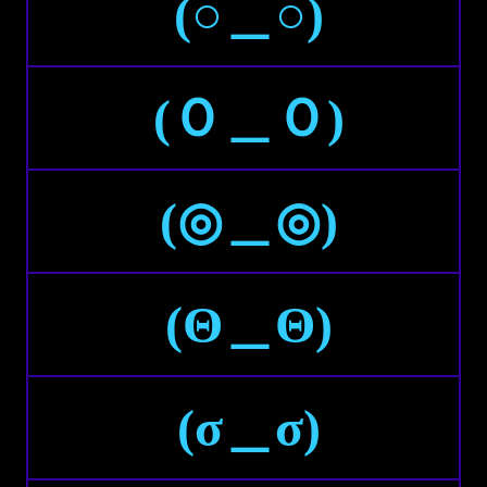
(○＿○)
(Ｏ＿Ｏ)
(◎＿◎)
(Θ＿Θ)
(σ＿σ)