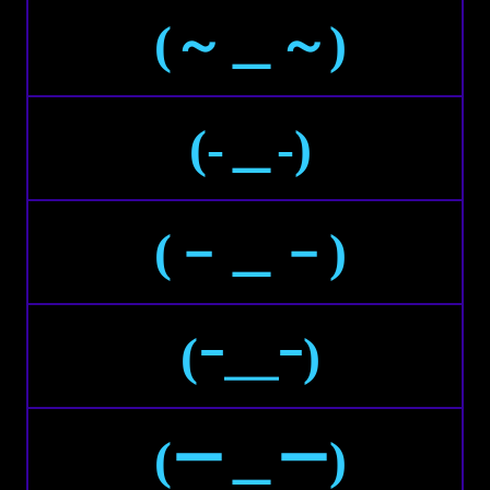
(～＿～)
(-＿-)
(－＿－)
(ｰ＿ｰ)
(ー＿ー)