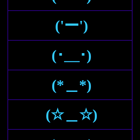
('ー')
(･＿･)
(*＿*)
(☆＿☆)