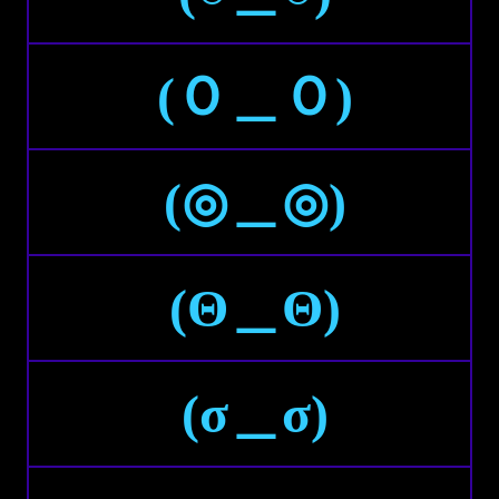
(Ｏ＿Ｏ)
(◎＿◎)
(Θ＿Θ)
(σ＿σ)