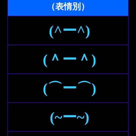
（表情別）
(^ー^)
(＾ー＾)
(⌒ー⌒)
(~ー~)