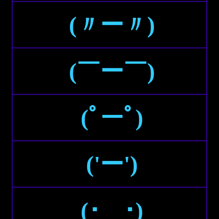
(〃ー〃)
(￣ー￣)
(ﾟーﾟ)
('ー')
(･＿･)