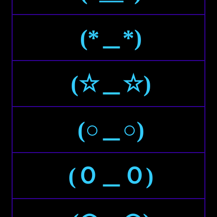
(*＿*)
(☆＿☆)
(○＿○)
(Ｏ＿Ｏ)