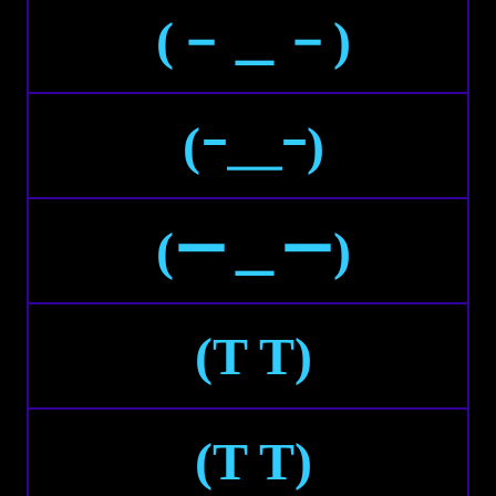
(－＿－)
(ｰ＿ｰ)
(ー＿ー)
(T T)
(Τ Τ)