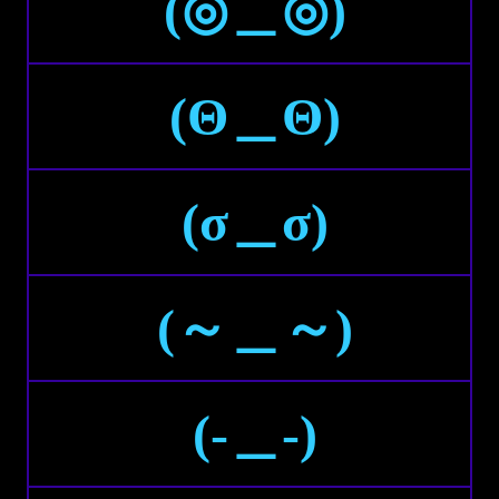
(◎＿◎)
(Θ＿Θ)
(σ＿σ)
(～＿～)
(-＿-)