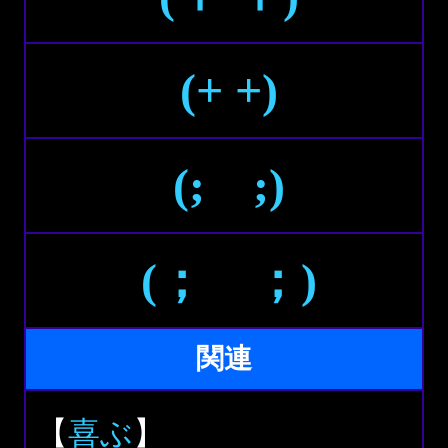
(+ +)
(; ;)
(； ；)
関連
【
喜ぶ
】