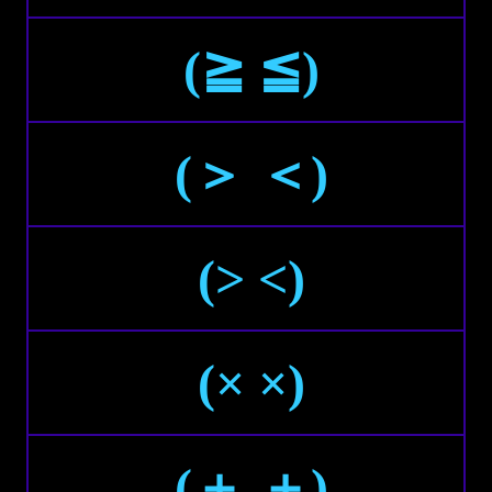
(≧ ≦)
(＞ ＜)
(> <)
(× ×)
(＋ ＋)