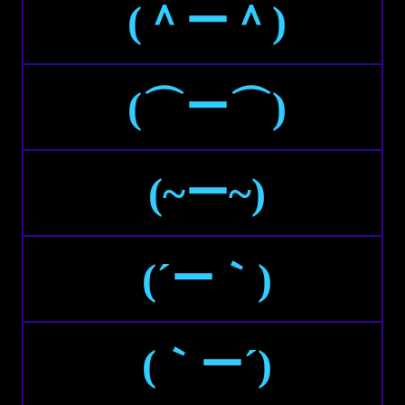
(＾ー＾)
(⌒ー⌒)
(~ー~)
(´ー｀)
(｀ー´)