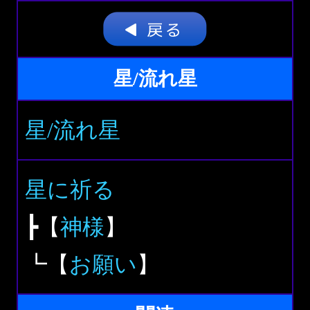
星/流れ星
星/流れ星
星に祈る
┣【
神様
】
┗【
お願い
】