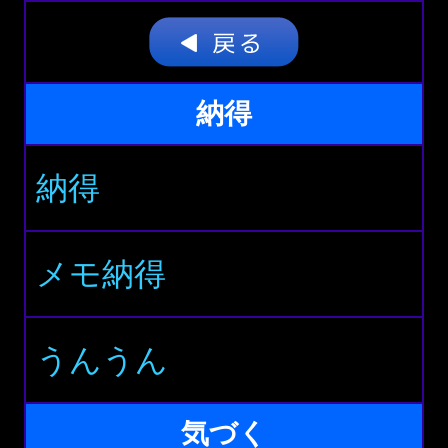
納得
納得
メモ納得
うんうん
気づく