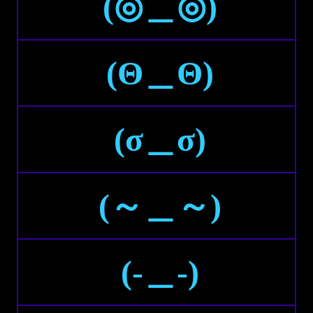
(◎＿◎)
(Θ＿Θ)
(σ＿σ)
(～＿～)
(-＿-)