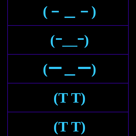
(－＿－)
(ｰ＿ｰ)
(ー＿ー)
(T T)
(Τ Τ)