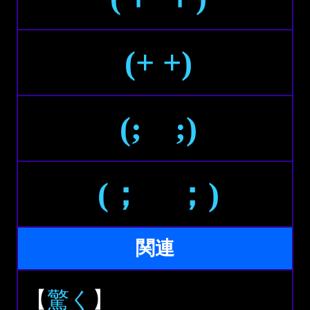
(+ +)
(; ;)
(； ；)
関連
【
驚く
】