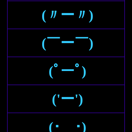
(〃ー〃)
(￣ー￣)
(ﾟーﾟ)
('ー')
(･＿･)