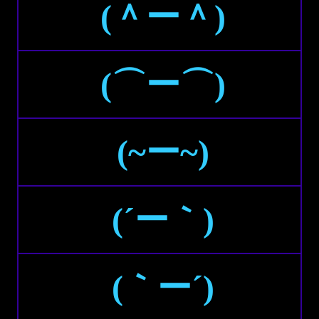
(＾ー＾)
(⌒ー⌒)
(~ー~)
(´ー｀)
(｀ー´)