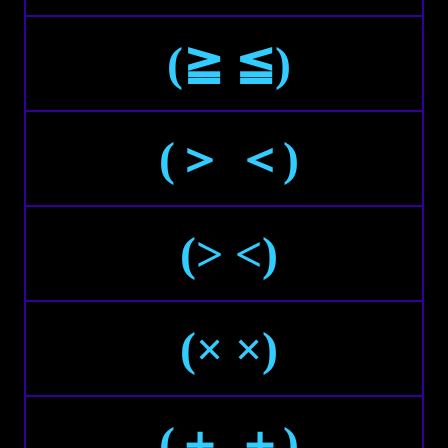
(≧ ≦)
(＞ ＜)
(> <)
(× ×)
(＋ ＋)