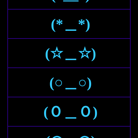
(*＿*)
(☆＿☆)
(○＿○)
(Ｏ＿Ｏ)