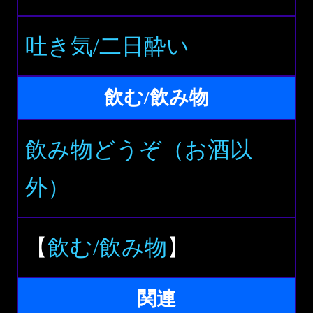
吐き気/二日酔い
飲む/飲み物
飲み物どうぞ（お酒以
外）
【
飲む/飲み物
】
関連