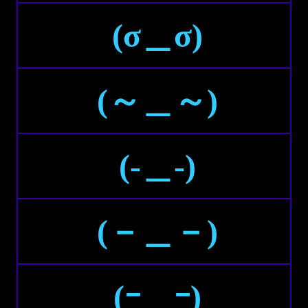
(σ＿σ)
(～＿～)
(-＿-)
(－＿－)
(ｰ＿ｰ)