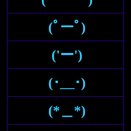
(ﾟーﾟ)
('ー')
(･＿･)
(*＿*)