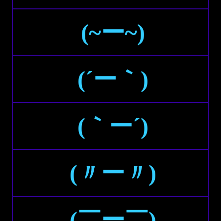
(~ー~)
(´ー｀)
(｀ー´)
(〃ー〃)
(￣ー￣)