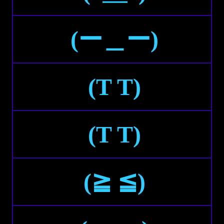
(ー＿ー)
(T T)
(Τ Τ)
(≧ ≦)