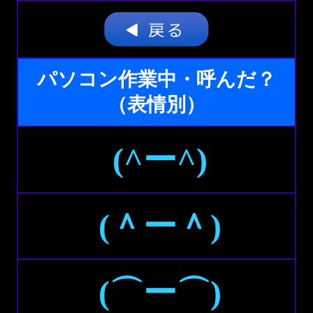
パソコン作業中・呼んだ？
（表情別）
(^ー^)
(＾ー＾)
(⌒ー⌒)