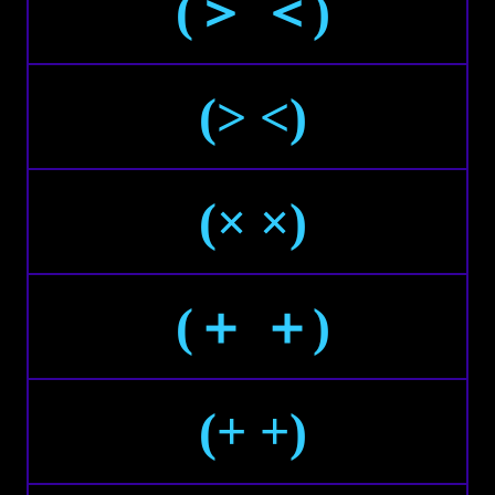
(＞ ＜)
(> <)
(× ×)
(＋ ＋)
(+ +)