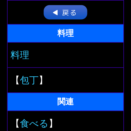
料理
料理
【
包丁
】
関連
【
食べる
】