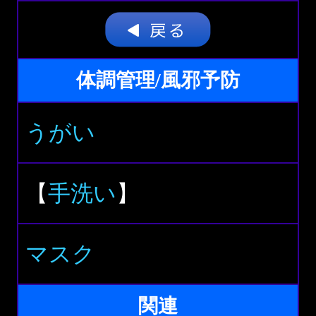
体調管理/風邪予防
うがい
【
手洗い
】
マスク
関連