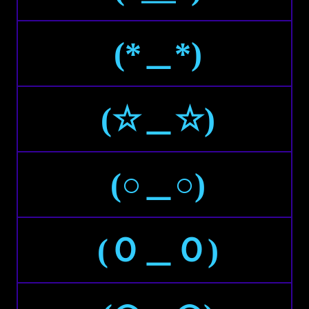
(*＿*)
(☆＿☆)
(○＿○)
(Ｏ＿Ｏ)