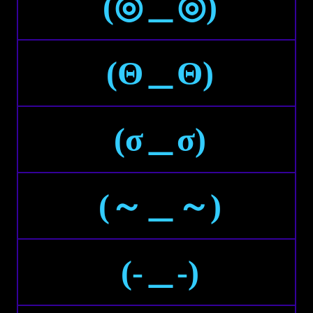
(◎＿◎)
(Θ＿Θ)
(σ＿σ)
(～＿～)
(-＿-)