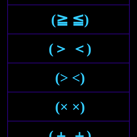
(≧ ≦)
(＞ ＜)
(> <)
(× ×)
(＋ ＋)