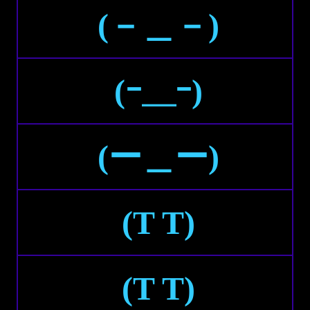
(－＿－)
(ｰ＿ｰ)
(ー＿ー)
(T T)
(Τ Τ)