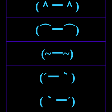
(＾ー＾)
(⌒ー⌒)
(~ー~)
(´ー｀)
(｀ー´)