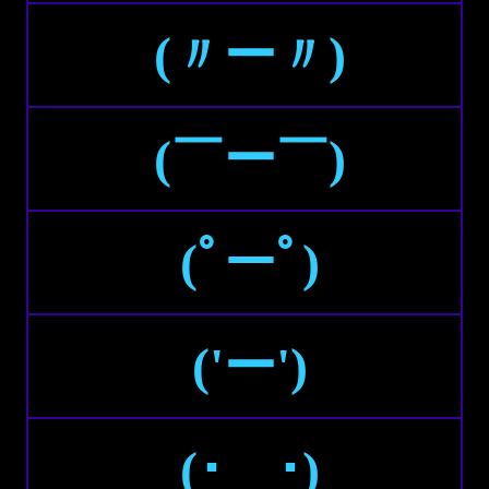
(〃ー〃)
(￣ー￣)
(ﾟーﾟ)
('ー')
(･＿･)