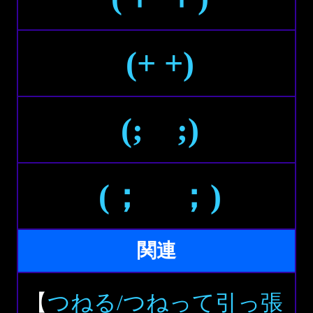
(+ +)
(; ;)
(； ；)
関連
【
つねる/つねって引っ張