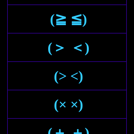
(≧ ≦)
(＞ ＜)
(> <)
(× ×)
(＋ ＋)