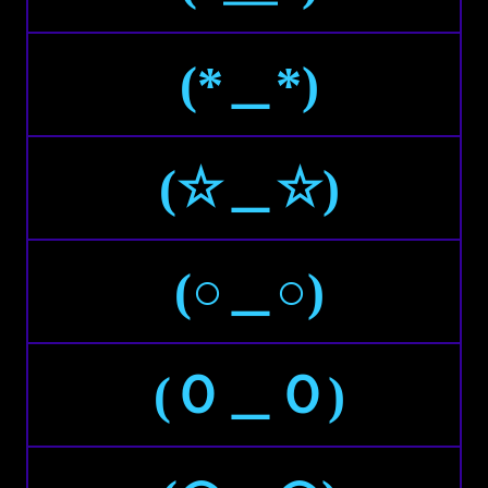
(*＿*)
(☆＿☆)
(○＿○)
(Ｏ＿Ｏ)