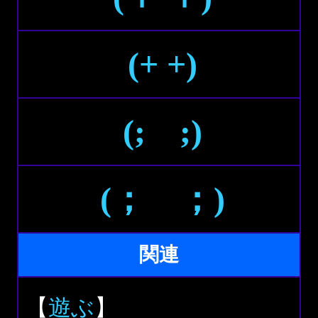
(+ +)
(; ;)
(； ；)
関連
【
遊ぶ
】