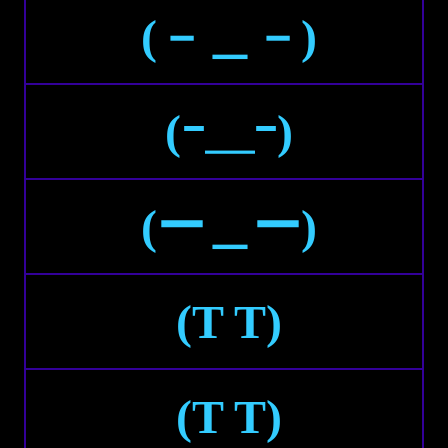
(－＿－)
(ｰ＿ｰ)
(ー＿ー)
(T T)
(Τ Τ)