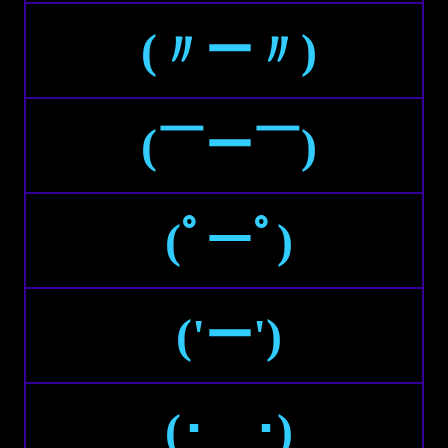
(〃ー〃)
(￣ー￣)
(ﾟーﾟ)
('ー')
(･＿･)