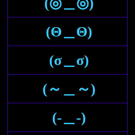
(◎＿◎)
(Θ＿Θ)
(σ＿σ)
(～＿～)
(-＿-)