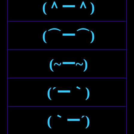
(＾ー＾)
(⌒ー⌒)
(~ー~)
(´ー｀)
(｀ー´)