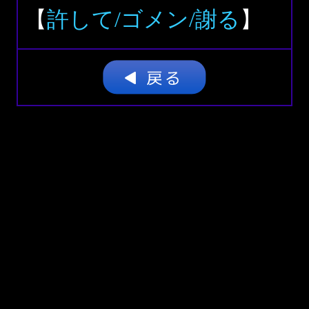
【
許して/ゴメン/謝る
】