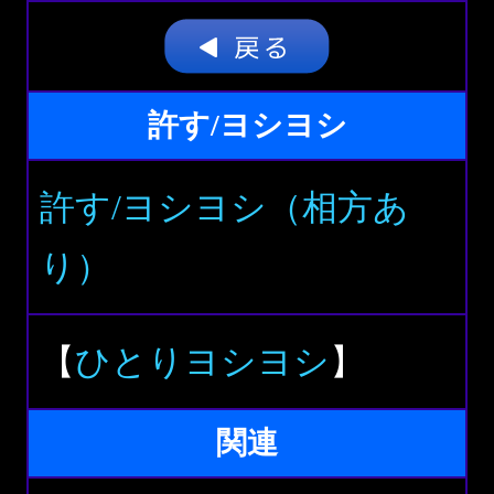
許す/ヨシヨシ
許す/ヨシヨシ（相方あ
り）
【
ひとりヨシヨシ
】
関連