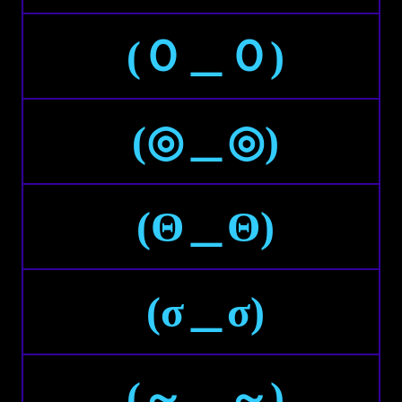
(Ｏ＿Ｏ)
(◎＿◎)
(Θ＿Θ)
(σ＿σ)
(～＿～)