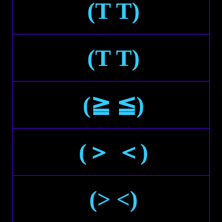
(T T)
(Τ Τ)
(≧ ≦)
(＞ ＜)
(> <)