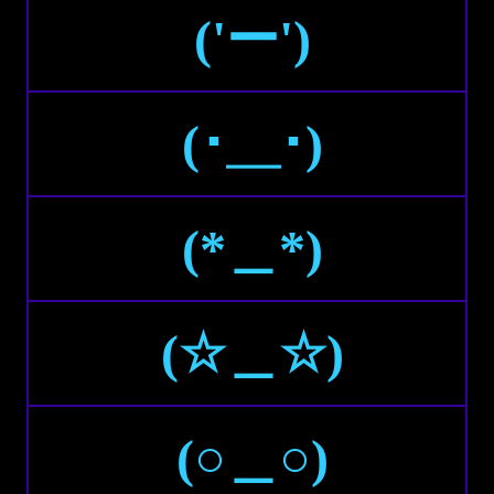
('ー')
(･＿･)
(*＿*)
(☆＿☆)
(○＿○)