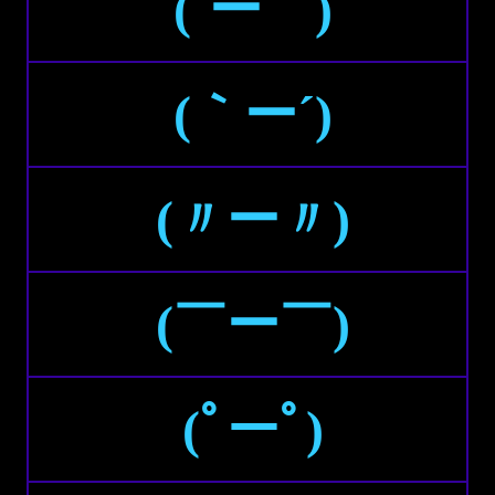
(´ー｀)
(｀ー´)
(〃ー〃)
(￣ー￣)
(ﾟーﾟ)