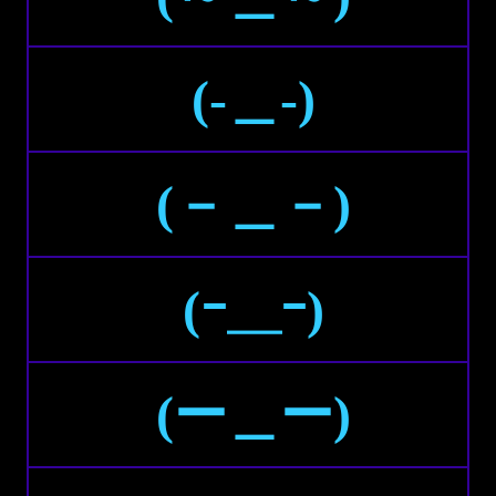
(-＿-)
(－＿－)
(ｰ＿ｰ)
(ー＿ー)