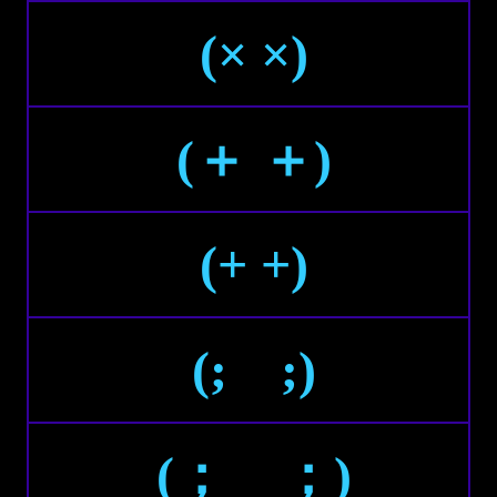
(× ×)
(＋ ＋)
(+ +)
(; ;)
(； ；)