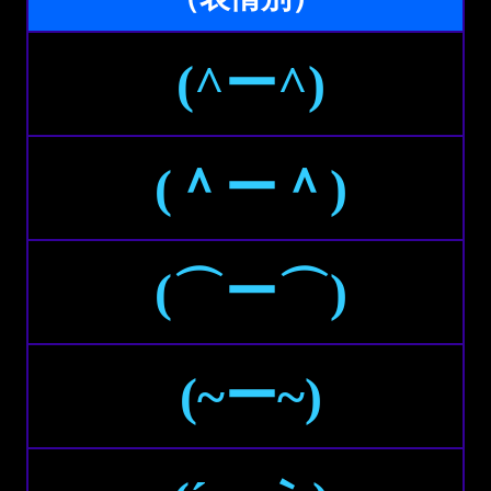
(^ー^)
(＾ー＾)
(⌒ー⌒)
(~ー~)